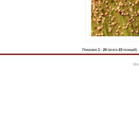
Показано
1
-
20
(всего
23
позиций)
Инт