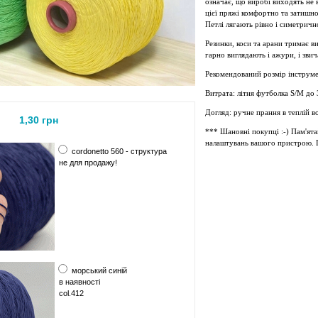
означає, що виробі виходять не 
цієї пряжі комфортно та затишно
Петлі лягають рівно і симетричн
Резинки, коси
та арани
тримає в
гарно виглядають і ажури, і звич
Рекомендований розмір інструмен
Витрата: літня футболка S/M до 
Догляд: ручне прання в теплій в
1,30 грн
*** Шановні покупці :-) Пам'ята
налаштувань вашого пристрою. П
cordonetto 560 - структура
не для продажу!
морський синій
в наявності
col.412