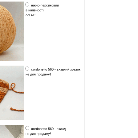
ніжно-персиковий
в наявності
col.413
cordonetto 560 - вязаний зразок
не для продажу!
cordonetto 560 - склад
не для продажу!