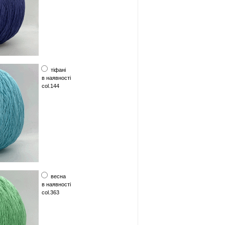
тіфані
в наявності
col.144
весна
в наявності
col.363