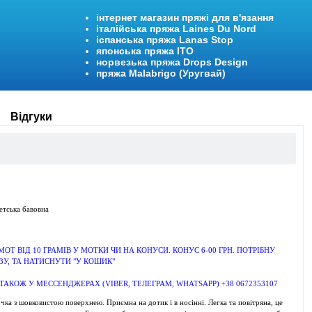
інтернет магазин пряжі для в'язання
італійська пряжа Laines Du Nord
іспанська пряжа Lanas Stop
японська пряжа ITO
норвезька пряжа Drops Design
пряжа Malabrigo (Уругвай)
Відгуки
етська бавовна
МОТ ВІД 10 ГРАМІВ У МОТКИ ЧИ НА КОНУСИ. КОНУС 6-00 ГРН. ПОТРІБНУ
ЗУ, ТА НАТИСНУТИ "У КОШИК"
КОЖ У МЕССЕНДЖЕРАХ (VIBER, ТЕЛЕГРАМ, WHATSAPP) +38 0672353107
чка з шовковистою поверхнею. Приємна на дотик і в носінні. Легка та повітряна, це