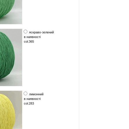
яскраво-зелений
в наявності
col.365
лимонний
в наявності
col.283