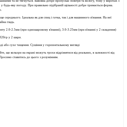
важкими та не тягнуться. Бавовна добре пропускає повітря та вологу, тому у виробах з
 у будь-яку погоду. При правильно підібраній щільності добре тримається форма.
о.
ище середнього
. Ідеальна як для спиц і гачка, так і для машинного в'язання. На неї
айна гладь.
ту 2.0-2.5мм (при одношаровому в'язанні), 3.0-3.25мм (при в'язанні у 2 складення)
320гр у 2 шари.
оді або сухе чищення.
Сушіння
у горизонтальному вигляді
йте, що кольори на екрані
можуть трохи відрізнятися від реальних
, в залежності від
росимо ставитись до цього з розумінням.