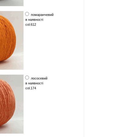
помаранчевий
в наявності
col.612
лососевий
в наявності
col.174