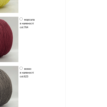
марсала
в наявності
col.764
мокко
в наявності
col.623