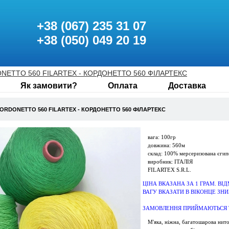
+38 (067) 235 31 07
+38 (050) 049 20 19
NETTO 560 FILARTEX - КОРДОНЕТТО 560 ФІЛАРТЕКС
Як замовити?
Оплата
Доставка
RDONETTO 560 FILARTEX - КОРДОНЕТТО 560 ФІЛАРТЕКС
вага: 100гр
довжина: 560м
склад: 100% мерсеризована єгип
виробник: ІТАЛІЯ
FILARTEX S.R.L.
ЦІНА ВКАЗАНА ЗА 1 ГРАМ. ВІД
ВАГУ ВКАЗАТИ В ВІКОНЦЕ ЗНИ
ЗАМОВЛЕННЯ ПРИЙМАЮТЬСЯ ТА
М'яка, ніжна, багатошарова нито