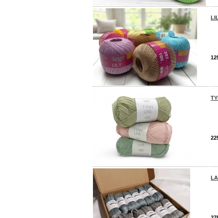
LI
12
TY
22
LA
27