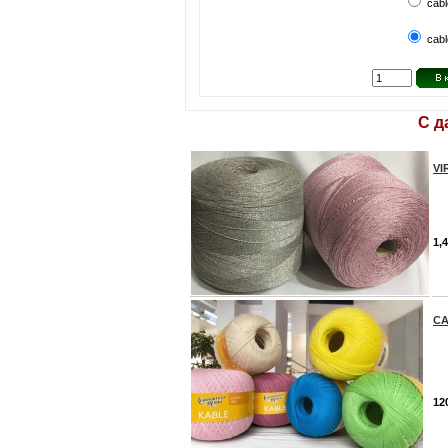
cabl
cabl
С д
VI
1,
CA
12