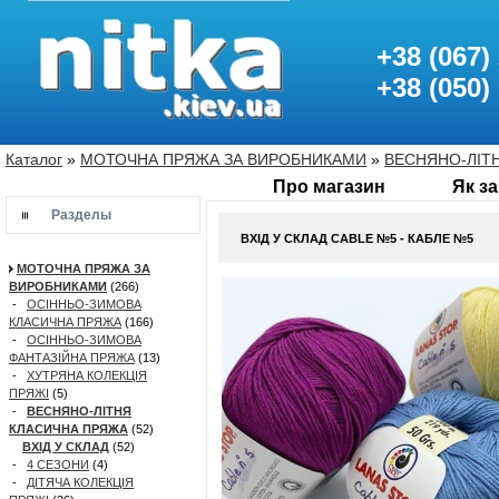
+38 (067)
+38 (050)
Каталог
»
МОТОЧНА ПРЯЖА ЗА ВИРОБНИКАМИ
»
ВЕСНЯНО-ЛІТ
Про магазин
Як з
Разделы
ВХІД У СКЛАД CABLE №5 - КАБЛЕ №5
МОТОЧНА ПРЯЖА ЗА
ВИРОБНИКАМИ
(266)
-
ОСІННЬО-ЗИМОВА
КЛАСИЧНА ПРЯЖА
(166)
-
ОСІННЬО-ЗИМОВА
ФАНТАЗІЙНА ПРЯЖА
(13)
-
ХУТРЯНА КОЛЕКЦІЯ
ПРЯЖІ
(5)
-
ВЕСНЯНО-ЛІТНЯ
КЛАСИЧНА ПРЯЖА
(52)
ВХІД У СКЛАД
(52)
-
4 СЕЗОНИ
(4)
-
ДІТЯЧА КОЛЕКЦІЯ