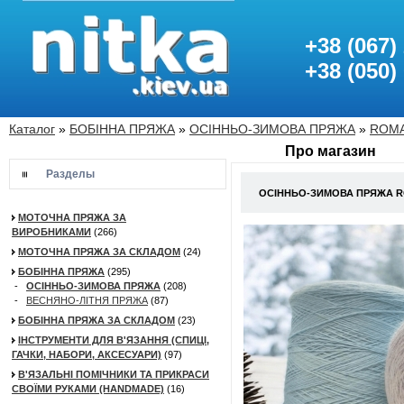
+38 (067)
+38 (050)
Каталог
»
БОБІННА ПРЯЖА
»
ОСІННЬО-ЗИМОВА ПРЯЖА
»
ROMA
Про магазин
Разделы
ОСІННЬО-ЗИМОВА ПРЯЖА RO
МОТОЧНА ПРЯЖА ЗА
ВИРОБНИКАМИ
(266)
МОТОЧНА ПРЯЖА ЗА СКЛАДОМ
(24)
БОБІННА ПРЯЖА
(295)
-
ОСІННЬО-ЗИМОВА ПРЯЖА
(208)
-
ВЕСНЯНО-ЛІТНЯ ПРЯЖА
(87)
БОБІННА ПРЯЖА ЗА СКЛАДОМ
(23)
ІНСТРУМЕНТИ ДЛЯ В'ЯЗАННЯ (СПИЦІ,
ГАЧКИ, НАБОРИ, АКСЕСУАРИ)
(97)
В'ЯЗАЛЬНІ ПОМІЧНИКИ ТА ПРИКРАСИ
СВОЇМИ РУКАМИ (HANDMADE)
(16)