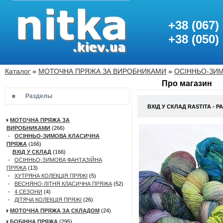
+38 (067)
+38 (050)
Каталог
»
МОТОЧНА ПРЯЖА ЗА ВИРОБНИКАМИ
»
ОСІННЬО-ЗИ
Про магазин
Разделы
ВХІД У СКЛАД RASTITA - Р
МОТОЧНА ПРЯЖА ЗА
ВИРОБНИКАМИ
(266)
-
ОСІННЬО-ЗИМОВА КЛАСИЧНА
ПРЯЖА
(166)
ВХІД У СКЛАД
(166)
-
ОСІННЬО-ЗИМОВА ФАНТАЗІЙНА
ПРЯЖА
(13)
-
ХУТРЯНА КОЛЕКЦІЯ ПРЯЖІ
(5)
-
ВЕСНЯНО-ЛІТНЯ КЛАСИЧНА ПРЯЖА
(52)
-
4 СЕЗОНИ
(4)
-
ДІТЯЧА КОЛЕКЦІЯ ПРЯЖІ
(26)
МОТОЧНА ПРЯЖА ЗА СКЛАДОМ
(24)
БОБІННА ПРЯЖА
(295)