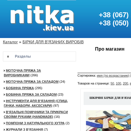
+38 (067)
+38 (050)
Каталог
»
БІРКИ ДЛЯ В'ЯЗАНИХ ВИРОБІВ
Про магазин
Разделы
МОТОЧНА ПРЯЖА ЗА
ВИРОБНИКАМИ
(266)
Сортировка:
имя (по возрастанию)
МОТОЧНА ПРЯЖА ЗА СКЛАДОМ
(24)
Товаров на странице:
50
,
100
,
200
,
БОБІННА ПРЯЖА
(295)
БОБІННА ПРЯЖА ЗА СКЛАДОМ
(23)
ШКІРЯНІ БІРКИ ДЛЯ В'ЯЗ
ІНСТРУМЕНТИ ДЛЯ В'ЯЗАННЯ (СПИЦІ,
ГАЧКИ, НАБОРИ, АКСЕСУАРИ)
(97)
В'ЯЗАЛЬНІ ПОМІЧНИКИ ТА ПРИКРАСИ
СВОЇМИ РУКАМИ (HANDMADE)
(16)
ПОМПОНИ З НАТУРАЛЬНОГО ХУТРА
(2)
ЖУРНАЛИ З В'ЯЗАННЯ
(7)