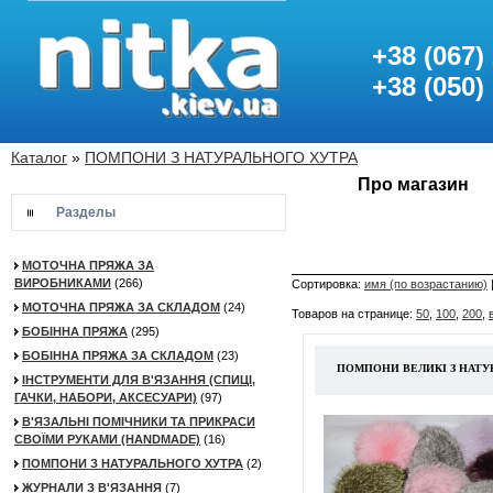
+38 (067)
+38 (050)
Каталог
»
ПОМПОНИ З НАТУРАЛЬНОГО ХУТРА
Про магазин
Разделы
МОТОЧНА ПРЯЖА ЗА
ВИРОБНИКАМИ
(266)
Сортировка:
имя (по возрастанию)
МОТОЧНА ПРЯЖА ЗА СКЛАДОМ
(24)
Товаров на странице:
50
,
100
,
200
,
БОБІННА ПРЯЖА
(295)
БОБІННА ПРЯЖА ЗА СКЛАДОМ
(23)
ПОМПОНИ ВЕЛИКІ З НАТУ
ІНСТРУМЕНТИ ДЛЯ В'ЯЗАННЯ (СПИЦІ,
ГАЧКИ, НАБОРИ, АКСЕСУАРИ)
(97)
В'ЯЗАЛЬНІ ПОМІЧНИКИ ТА ПРИКРАСИ
СВОЇМИ РУКАМИ (HANDMADE)
(16)
ПОМПОНИ З НАТУРАЛЬНОГО ХУТРА
(2)
ЖУРНАЛИ З В'ЯЗАННЯ
(7)